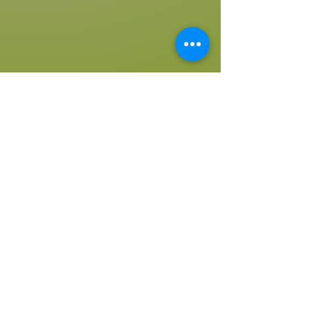
Irmgard Großberger
irmgardnaturseife@gm