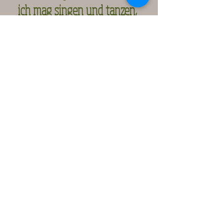
ich mag singen und tanzen,
spiele gerne Tennis und liebe
Bergsteigen.
Irmgard Großberger
irmgardnaturseife@gm
x.at
Tel:
+43 664 736 64543