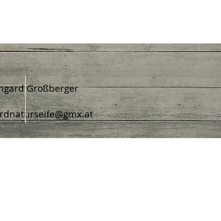
mgard Großberger
rdnaturseife@gmx.at