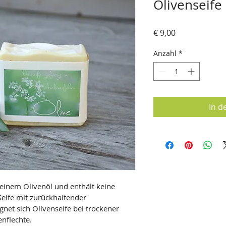
Olivenseife
Preis
€ 9,00
Anzahl
*
In d
feinem Olivenöl und enthält keine 
Seife mit zurückhaltender 
net sich Olivenseife bei trockener 
nflechte.