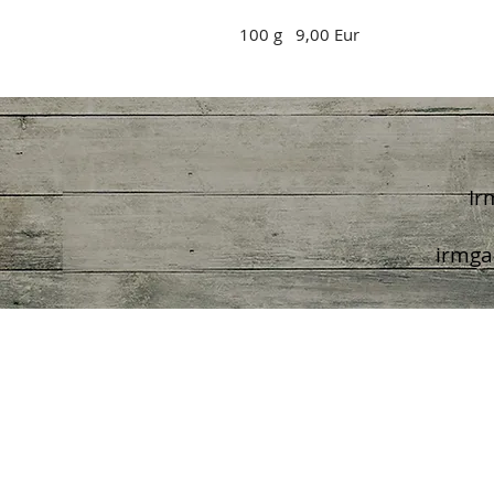
100 g   9,00 Eur
Ir
irmga